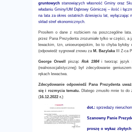
gruntowych
stanowiących własność Gminy oraz Sk
władaniu Gminy/UM Dąbrowy Górniczej – ilość i łączn
na lata za okres ostatnich dziesięciu lat, wyłączają
skład stref ekonomicznych.
Prosiłem o dane z rozbiciem na poszczególne lata.
przez Pana Prezydenta zrozumiałe tylko w części, a 
lewackim, tzn, unioeuropejskim, bo to chyba byłoby d
(odpowiedź sygnował znowu za
M. Bazylaka
III Z-ca 
George Orwell
pisząc
Rok 1984
i tworząc język
(realnosocjalistycznej) był zdecydowanie geniusze
rękach lewactwa.
Zdecydowanie odpowiedź Pana Prezydenta uważ
się i rozmycia tematu.
Dlatego zmusiło mnie to do zł
(
16.12.2022 r.
):
dot.:
sprzedaży nieruchom
Szanowny Panie Prezyd
proszę o wykaz zbytych 