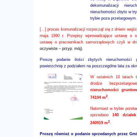
dekomunalizacji nieru
nieruchomości zbyto w try
trybie poza przetargowym.
[…] proces komunalizacji rozpoczął się z dniem wejśc
maja 1990 r. Przepisy wprowadzające ustawę o sa
ustawę o pracownikach samorządowych czyli w dn
oczywiste – przyp. mój).
Proszę podanie ilości zbytych nieruchomości 
powierzchnię z podziałem na poszczególne lata za okres
W ostatnich 10 latach 
drodze bezprzetarg
nieruchomości gruntow
2
74104 m
.
Natomiast w trybie przet
sprzedano
140 działek
2
240919 m
.
Proszę również o podanie sprzedanych przez Gm