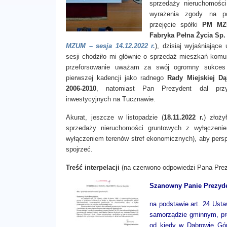
sprzedaży nieruchomośc
wyrażenia zgody na po
przejęcie spółki
PM MZ
Fabryka Pełna Życia Sp. 
MZUM – sesja 14.12.2022 r.
), dzisiaj wyjaśniające 
sesji chodziło mi głównie o sprzedaż mieszkań komun
przeforsowanie uważam za swój ogromny sukces
pierwszej kadencji jako radnego
Rady Miejskiej D
2006-2010
, natomiast Pan Prezydent dał przy
inwestycyjnych na Tucznawie.
Akurat, jeszcze w listopadzie (
18.11.2022 r.
) złoży
sprzedaży nieruchomości gruntowych z wyłączeni
wyłączeniem terenów stref ekonomicznych), aby persp
spojrzeć.
Treść interpelacji
(na czerwono odpowiedzi Pana Prez
Szanowny Panie Prezyde
na podstawie art. 24 Usta
samorządzie gminnym, pro
od kiedy w Dąbrowie Gór