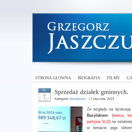
STRONA GŁÓWNA
BIOGRAFIA
FILMY
GA
Sprzedaż działek gminnych.
01
7
Kategorie:
Aktualności
| 7 stycznia, 2023
Ze względu na dyskusj
Bazylakiem
(
lewica be
partyjna SLD
) na ostatnie
w temacie jego skłonn