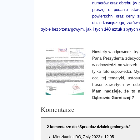
numerów oraz obrębu (w 
proszę o podanie stare
powierzchni oraz ceny 
dnia dzisiejszego, zarów
trybie bezprzetargowym, jak i tych
140 sztuk
zbytych w
Niestety w odpowiedzi try
Pana Prezydenta zdecydo
w odpowiedzi na wierzch
tylko foto odpowiedzi. M
dot. tej tematyki, ustos
treści zawartych w odp
Mam nadzieję, że to n
Dąbrowie Górniczej!?
Komentarze
2 komentarze do “Sprzedaż działek gminnych.”
Mieszkaniec DG, 7 sty 2023 o 12:05